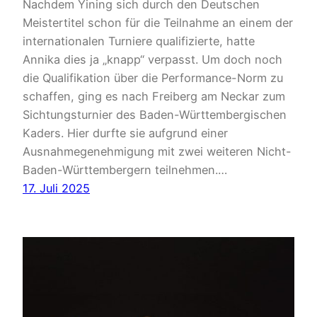
Nachdem Yining sich durch den Deutschen
Meistertitel schon für die Teilnahme an einem der
internationalen Turniere qualifizierte, hatte
Annika dies ja „knapp“ verpasst. Um doch noch
die Qualifikation über die Performance-Norm zu
schaffen, ging es nach Freiberg am Neckar zum
Sichtungsturnier des Baden-Württembergischen
Kaders. Hier durfte sie aufgrund einer
Ausnahmegenehmigung mit zwei weiteren Nicht-
Baden-Württembergern teilnehmen.…
17. Juli 2025