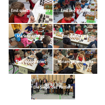
Emil spielt mit Schwarz
Emil und Marlene
Marlene am Zug
Emil denkt nach
Theo konzentriert
Miriam gegen Annika
Die Sieger des Turniers