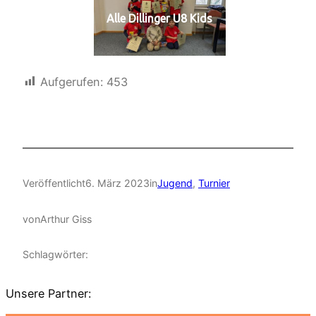
Alle Dillinger U8 Kids
Aufgerufen:
453
Veröffentlicht
6. März 2023
in
Jugend
, 
Turnier
von
Arthur Giss
Schlagwörter:
Unsere Partner: