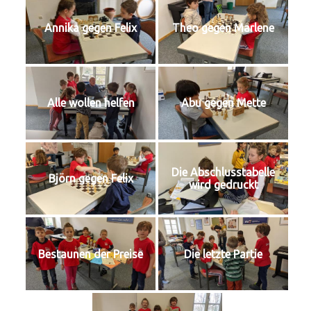
Annika gegen Felix
Theo gegen Marlene
Alle wollen helfen
Abu gegen Mette
Die Abschlusstabelle
Björn gegen Felix
wird gedruckt
Bestaunen der Preise
Die letzte Partie